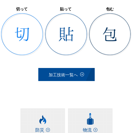
切って
貼って
包む
加工技術一覧へ
防災
物流