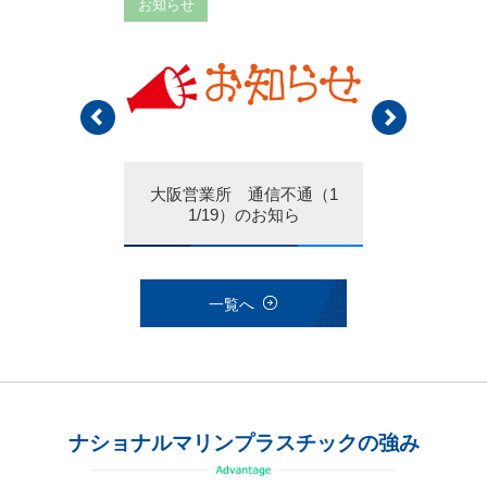
お知らせ
お知らせ
 通信復旧（1
大阪営業所 通信不通（1
終業時間変更（
）のお知ら
1/19）のお知ら
お
一覧へ
ナショナルマリンプラスチックの強み