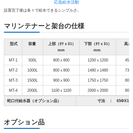
応急給水活動
設置完了後は各々で給水できるシンプルさ。
マリンテナーと架台の仕様
型式
容量
上部（ﾀﾃｘﾖｺ）
下部（ﾀﾃｘﾖｺ）
高さ
mm
mm
MT-1
500L
800ｘ800
1200ｘ1200
450
MT-2
1000L
800ｘ800
1480ｘ1480
730
MT-3
1500L
900ｘ900
1750ｘ1750
800
MT-4
2000L
1100ｘ1100
2000ｘ2000
800
蛇口付給水器（オプション品）
寸法 ： 65ΦX13
オプション品